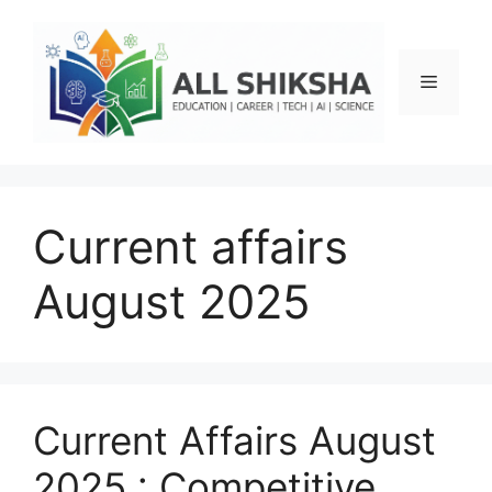
Skip
to
content
Menu
Current affairs
August 2025
Current Affairs August
2025 : Competitive