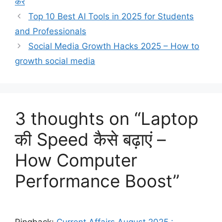
करें
e
Top 10 Best AI Tools in 2025 for Students
s
and Professionals
Social Media Growth Hacks 2025 – How to
growth social media
3 thoughts on “Laptop
की Speed कैसे बढ़ाएं –
How Computer
Performance Boost”
Pingback:
Current Affairs August 2025 :