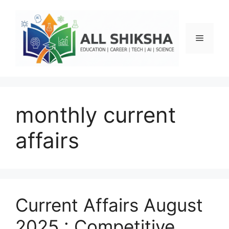
Skip
to
content
Menu
monthly current
affairs
Current Affairs August
2025 : Competitive